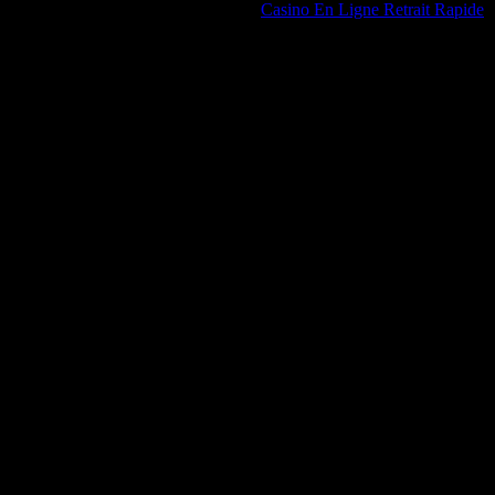
Casino En Ligne Retrait Rapide