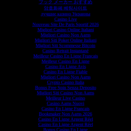
ブック メーカー おすすめ
암호화폐 베팅사이트
лучшие казино Украины
Casino Live
Nouveau Site De Paris Sportif 2026
Migliori Casino Online Italiani
Migliori Casino Non Aams
Migliori Siti Poker Online Italiani
Migliori Siti Scommesse Bitcoin
Casino Retrait Instantané
Meilleur Casino En Ligne Français
Meilleur Casino En Ligne
Casino En Ligne Avis
Casino En Ligne Fiable
Migliori Casino Non Aams
Crypto Casino Italia
Bonus Free Spin Senza Deposito
Migliori Siti Casino Non Aams
Meilleur Live Casino
Casino Aams Nuovi
Casino En Ligne Francais
Bookmaker Non Aams 2026
Casino En Ligne Argent Réel
Casino En Ligne Argent Réel
Bonus Casino En Ligne