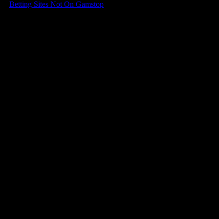
Betting Sites Not On Gamstop