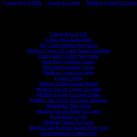
Casino Non AAMS
Casino En Ligne
Meilleur Casino En Ligne
Recommended reading
Casino Sites In UK
Casino Non Aams Italia
Siti Casino Online Non Aams
Meilleur Casino En Ligne Retrait Immédiat
Lista Casino Online Non Aams
Best Non Gamstop Casino
Best Non Gamstop Casino
Meilleur Casino En Ligne
Casino Online
Migliori Casino Online Italiani
Meilleur Site De Casino En Ligne
Meilleur Casino En Ligne Fiable
Meilleur Site Casino En Ligne Belgique
Bookmaker Non Aams
Meilleur Site De Poker En Ligne
Bookmaker Crypto
Meilleur Casino En Ligne
Meilleur Site De Paris Sportif Hors Arjel
Sweet Bonanza Contest Avis