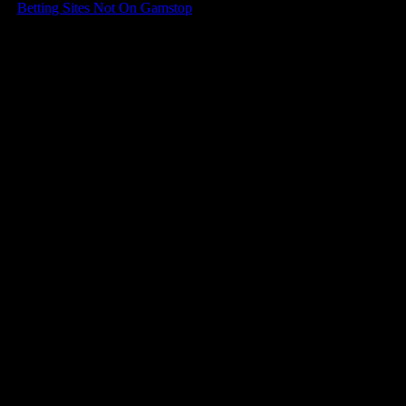
Betting Sites Not On Gamstop