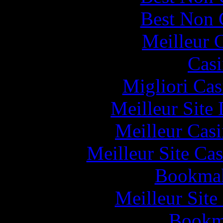
Best Non 
Meilleur 
Casi
Migliori Cas
Meilleur Site
Meilleur Cas
Meilleur Site Ca
Bookma
Meilleur Sit
Bookm