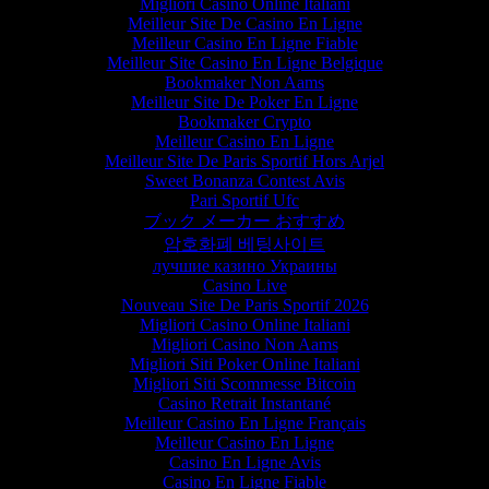
Migliori Casino Online Italiani
Meilleur Site De Casino En Ligne
Meilleur Casino En Ligne Fiable
Meilleur Site Casino En Ligne Belgique
Bookmaker Non Aams
Meilleur Site De Poker En Ligne
Bookmaker Crypto
Meilleur Casino En Ligne
Meilleur Site De Paris Sportif Hors Arjel
Sweet Bonanza Contest Avis
Pari Sportif Ufc
ブック メーカー おすすめ
암호화폐 베팅사이트
лучшие казино Украины
Casino Live
Nouveau Site De Paris Sportif 2026
Migliori Casino Online Italiani
Migliori Casino Non Aams
Migliori Siti Poker Online Italiani
Migliori Siti Scommesse Bitcoin
Casino Retrait Instantané
Meilleur Casino En Ligne Français
Meilleur Casino En Ligne
Casino En Ligne Avis
Casino En Ligne Fiable