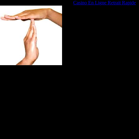
Casino En Ligne Retrait Rapide