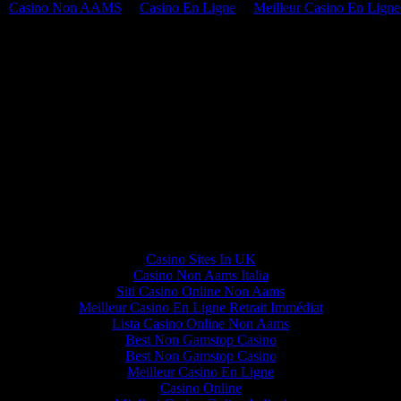
Casino Non AAMS
Casino En Ligne
Meilleur Casino En Ligne
Recommended reading
Casino Sites In UK
Casino Non Aams Italia
Siti Casino Online Non Aams
Meilleur Casino En Ligne Retrait Immédiat
Lista Casino Online Non Aams
Best Non Gamstop Casino
Best Non Gamstop Casino
Meilleur Casino En Ligne
Casino Online